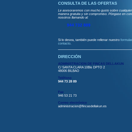
CONSULTA DE LAS OFERTAS
Le asesoraremos con mucho gusto sobre cualquier 
manera gratuita y sin compromiso. Póngase en con
nosotros llamando al:
944 732 889
Si lo desea, también puede rellenar nuestro
formular
contacto
.
DIRECCIÓN
ADMINISTRACION DE FINCAS DELLAKUN
C/ SANTA CLARA 10Bis DPTO 2
48006 BILBAO
Teléfono
944 73 28 89
Fax
946 53 21 73
Correo electrónico
administracion@fincasdellakun.es