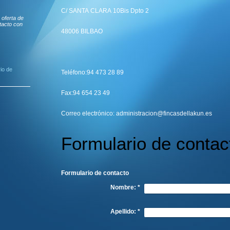
C/ SANTA CLARA 10Bis Dpto 2
oferta de
tacto con
48006 BILBAO
io de
Teléfono:94 473 28 89
Fax:94 654 23 49
Correo electrónico: administracion@fincasdellakun.es
Formulario de contac
Formulario de contacto
Nombre:
*
Apellido:
*