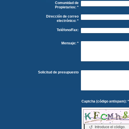
Comunidad de
Propietarios:
*
Dirección de correo
electrónico:
*
Teléfono/Fax:
Mensaje:
*
Solicitud de presupuesto
Captcha (código antispam):
↺
Introduce el código.